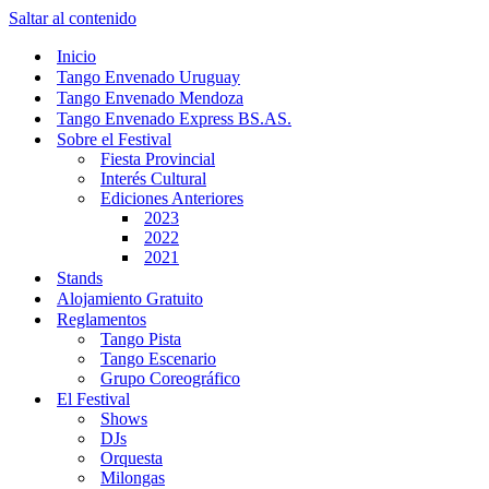
Saltar al contenido
Inicio
Tango Envenado Uruguay
Tango Envenado Mendoza
Tango Envenado Express BS.AS.
Sobre el Festival
Fiesta Provincial
Interés Cultural
Ediciones Anteriores
2023
2022
2021
Stands
Alojamiento Gratuito
Reglamentos
Tango Pista
Tango Escenario
Grupo Coreográfico
El Festival
Shows
DJs
Orquesta
Milongas