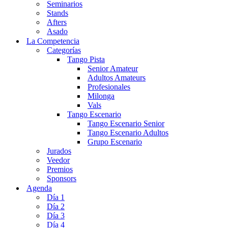
Seminarios
Stands
Afters
Asado
La Competencia
Categorías
Tango Pista
Senior Amateur
Adultos Amateurs
Profesionales
Milonga
Vals
Tango Escenario
Tango Escenario Senior
Tango Escenario Adultos
Grupo Escenario
Jurados
Veedor
Premios
Sponsors
Agenda
Día 1
Día 2
Día 3
Día 4